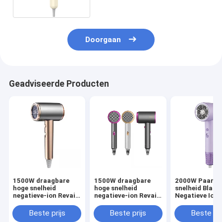
jaar
Doorgaan
Geadviseerde Producten
1500W draagbare
1500W draagbare
2000W Paarse
hoge snelheid
hoge snelheid
snelheid Blauw
negatieve-ion Revair
negatieve-ion Revair
Negatieve Ion 
elektrische
elektrische
Haardroger
haardroger voor
haardroger voor
Temperatuur
Beste prijs
Beste prijs
Beste pri
thuis draadloos
thuis draadloos
verstelbaar vo