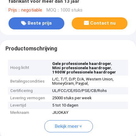
fabrikant voor meer dan 13 jaar
Prijs：negotiable
MOQ：1000 stuks
Beste prijs
Contact nu
Productomschrijving
,
Gele professionele haardroger
Hoog licht
,
Mini professionele haardroger
1900W professionele haardroger
L/C, T/T, D/P, D/A, Western Union,
Betalingscondities
MoneyGram, Paypal,
Certificering
UL/FCC/CE/ISO/PSE/CB/Rohs
Levering vermogen
25000 stuks per week
Levertijd
5 tot 10 dagen
Merknaam
JIUOKAY
Bekijk meer