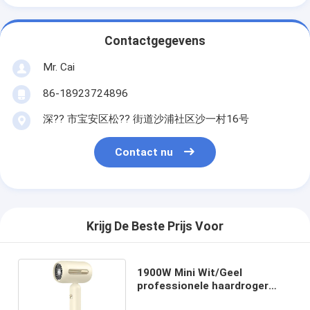
Contactgegevens
Mr. Cai
86-18923724896
深?? 市宝安区松?? 街道沙浦社区沙一村16号
Contact nu
Krijg De Beste Prijs Voor
1900W Mini Wit/Geel
professionele haardroger
fabrikant voor meer dan 13