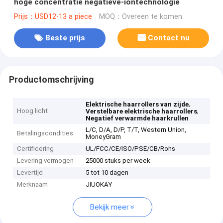
hoge concentratie negatieve-iontechnologie
Prijs：USD12-13 a piece
MOQ：Overeen te komen.
Beste prijs
Contact nu
Productomschrijving
,
Elektrische haarrollers van zijde
Hoog licht
,
Verstelbare elektrische haarrollers
Negatief verwarmde haarkrullen
L/C, D/A, D/P, T/T, Western Union,
Betalingscondities
MoneyGram
Certificering
UL/FCC/CE/ISO/PSE/CB/Rohs
Levering vermogen
25000 stuks per week
Levertijd
5 tot 10 dagen
Merknaam
JIUOKAY
Bekijk meer