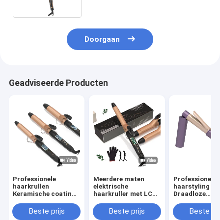
iontechnologie
Doorgaan
Geadviseerde Producten
Professionele
Meerdere maten
Professionele
haarkrullen
elektrische
haarstyling to
Keramische coating
haarkruller met LCD-
Draadloze
PTC elektrische
scherm en 360°
haarkruller me
verwarming
draaiende kabel DC-
versnellingen
Beste prijs
Beste prijs
Beste pri
Draagbaar 25mm
motor
temperatuurre