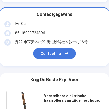
Contactgegevens
Mr. Cai
86-18923724896
深?? 市宝安区松?? 街道沙浦社区沙一村16号
Contact nu
Krijg De Beste Prijs Voor
Verstelbare elektrische
haarrollers van zijde met hoge
concentratie negatieve-