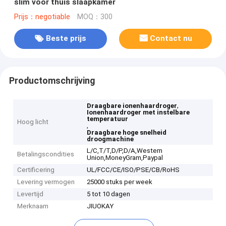
slim voor thuis slaapkamer
Prijs：negotiable
MOQ：300
Beste prijs
Contact nu
Productomschrijving
,
Draagbare ionenhaardroger
Ionenhaardroger met instelbare
temperatuur
Hoog licht
,
Draagbare hoge snelheid
droogmachine
L/C,T/T,D/P,D/A,Western
Betalingscondities
Union,MoneyGram,Paypal
Certificering
UL/FCC/CE/ISO/PSE/CB/RoHS
Levering vermogen
25000 stuks per week
Levertijd
5 tot 10 dagen
Merknaam
JIUOKAY