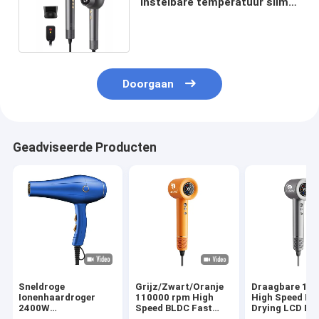
instelbare temperatuur slim
voor thuis slaapkamer
Doorgaan
Geadviseerde Producten
Sneldroge
Grijz/Zwart/Oranje
Draagbare 16
Ionenhaardroger
110000 rpm High
High Speed Fa
2400W
Speed BLDC Fast
Drying LCD Dis
Hoogvermogen
Drying Hair Dryer
Huishoudelijk