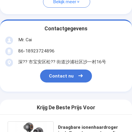
Bekijk meer
Contactgegevens
Mr. Cai
86-18923724896
深?? 市宝安区松?? 街道沙浦社区沙一村16号
Contact nu
Krijg De Beste Prijs Voor
Draagbare ionenhaardroger