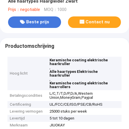
Alle haartypes Haargleider Zwart
Prijs：negotiable
MOQ：1000
Beste prijs
Contact nu
Productomschrijving
Keramische coating elektrische
haarkruller
,
Alle haartypes Elektrische
Hoog licht
haarkruller
,
Keramische coating elektrische
haarrollers
L/C,T/T,D/P,D/A,Western
Betalingscondities
Union,MoneyGram,Paypal
Certificering
UL/FCC/CE/ISO/PSE/CB/RoHS
Levering vermogen
25000 stuks per week
Levertijd
5 tot 10 dagen
Merknaam
JIUOKAY