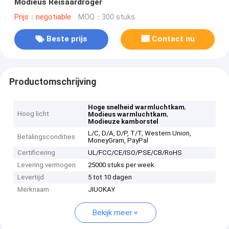
Modieus Reisaardroger
Prijs：negotiable
MOQ：300 stuks
Beste prijs
Contact nu
Productomschrijving
,
Hoge snelheid warmluchtkam
Hoog licht
,
Modieus warmluchtkam
Modieuze kamborstel
L/C, D/A, D/P, T/T, Western Union,
Betalingscondities
MoneyGram, PayPal
Certificering
UL/FCC/CE/ISO/PSE/CB/RoHS
Levering vermogen
25000 stuks per week
Levertijd
5 tot 10 dagen
Merknaam
JIUOKAY
Bekijk meer