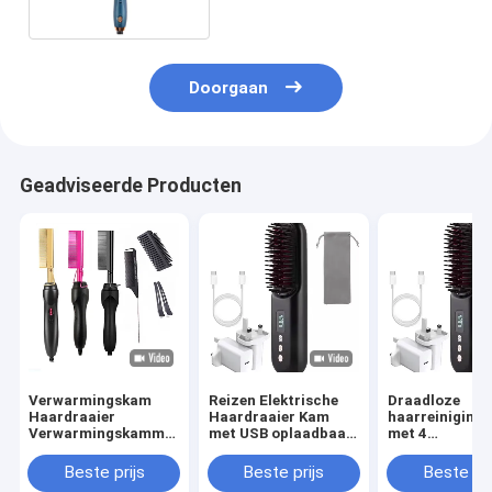
Doorgaan
Geadviseerde Producten
Verwarmingskam
Reizen Elektrische
Draadloze
Haardraaier
Haardraaier Kam
haarreinigings
Verwarmingskammen
met USB oplaadbaar
met 4
Keramische
en 6 voet kabel
temperatuurin
Multifunctionele
lengte
PD20W Fast
Beste prijs
Beste prijs
Beste pri
Koper Elektrische
Charging Anti