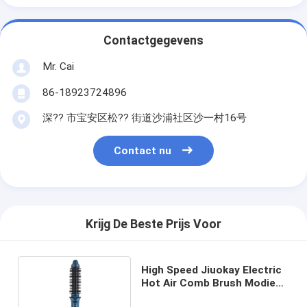
Contactgegevens
Mr. Cai
86-18923724896
深?? 市宝安区松?? 街道沙浦社区沙一村16号
Contact nu
Krijg De Beste Prijs Voor
High Speed Jiuokay Electric
Hot Air Comb Brush Modieus
Reisaardroger