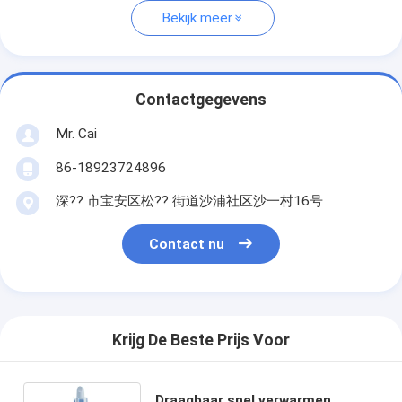
Bekijk meer
Contactgegevens
Mr. Cai
86-18923724896
深?? 市宝安区松?? 街道沙浦社区沙一村16号
Contact nu
Krijg De Beste Prijs Voor
Draagbaar snel verwarmen