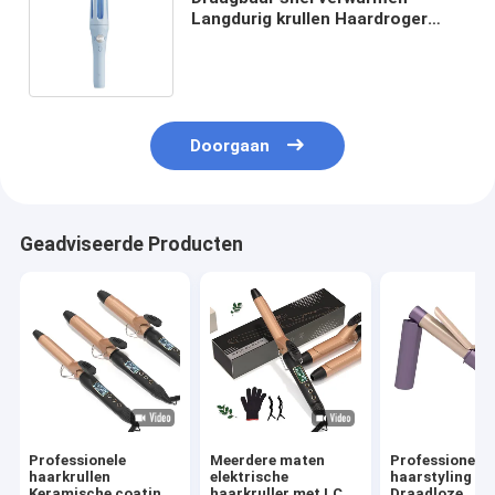
Langdurig krullen Haardroger
Styler Draadloos krullen ijzer
Titanium vlak ijzer
Doorgaan
Geadviseerde Producten
Professionele
Meerdere maten
Professionele
haarkrullen
elektrische
haarstyling to
Keramische coating
haarkruller met LCD-
Draadloze