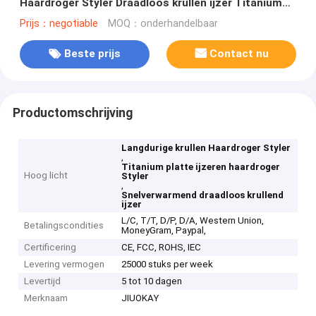
Haardroger Styler Draadloos krullen ijzer Titanium
vlak ijzer
Prijs：negotiable
MOQ：onderhandelbaar
Beste prijs
Contact nu
Productomschrijving
Langdurige krullen Haardroger Styler
,
Titanium platte ijzeren haardroger
Hoog licht
Styler
,
Snelverwarmend draadloos krullend
ijzer
L/C, T/T, D/P, D/A, Western Union,
Betalingscondities
MoneyGram, Paypal,
Certificering
CE, FCC, ROHS, IEC
Levering vermogen
25000 stuks per week
Levertijd
5 tot 10 dagen
Merknaam
JIUOKAY