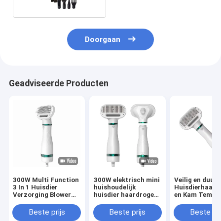
Doorgaan
Geadviseerde Producten
300W Multi Function
300W elektrisch mini
Veilig en duu
3 In 1 Huisdier
huishoudelijk
Huisdierhaard
Verzorging Blower
huisdier haardroger
en Kam Tempe
Low Noise Constant
Laag geluid Katten
aanpasbaar m
Wind Cat Dog
Honden Verzorging
afneembare k
Beste prijs
Beste prijs
Beste pri
Huisdier Haardroger
Blower Huisdier