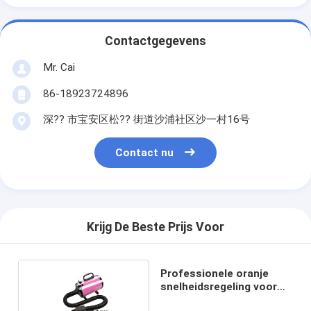
Contactgegevens
Mr. Cai
86-18923724896
深?? 市宝安区松?? 街道沙浦社区沙一村16号
Contact nu
Krijg De Beste Prijs Voor
Professionele oranje
snelheidsregeling voor
huisdieren