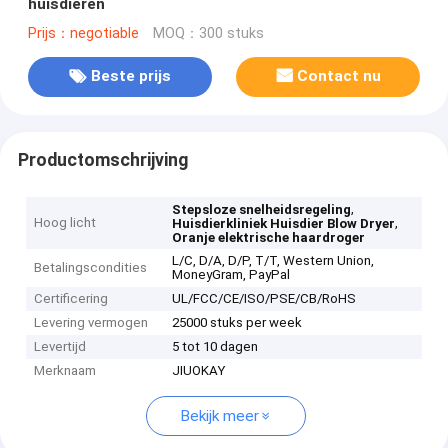
huisdieren
Prijs：negotiable
MOQ：300 stuks
Beste prijs
Contact nu
Productomschrijving
,
Stepsloze snelheidsregeling
Hoog licht
,
Huisdierkliniek Huisdier Blow Dryer
Oranje elektrische haardroger
L/C, D/A, D/P, T/T, Western Union,
Betalingscondities
MoneyGram, PayPal
Certificering
UL/FCC/CE/ISO/PSE/CB/RoHS
Levering vermogen
25000 stuks per week
Levertijd
5 tot 10 dagen
Merknaam
JIUOKAY
Bekijk meer