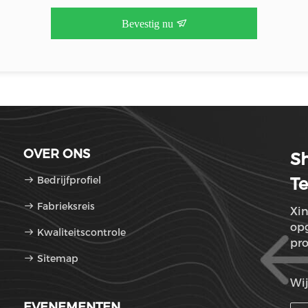
Bevestig nu
OVER ONS
Sh
Bedrijfprofiel
Te
Fabrieksreis
Xin
opg
Kwaliteitscontrole
pro
Sitemap
Wij
EVENEMENTEN