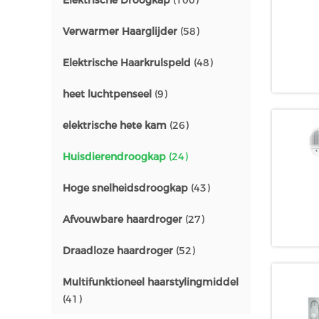
Elektrische Droogkap
(100)
Verwarmer Haarglijder
(58)
Elektrische Haarkrulspeld
(48)
heet luchtpenseel
(9)
elektrische hete kam
(26)
Huisdierendroogkap
(24)
Hoge snelheidsdroogkap
(43)
Afvouwbare haardroger
(27)
Draadloze haardroger
(52)
Multifunktioneel haarstylingmiddel
(41)