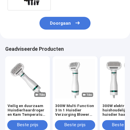
Doorgaan
Geadviseerde Producten
Veilig en duurzaam
300W Multi Function
300W elektrisc
Huisdierhaardroger
3 In 1 Huisdier
huishoudelijk
en Kam Temperatuur
Verzorging Blower
huisdier haard
aanpasbaar met
Low Noise Constant
Laag geluid Ka
afneembare kop
Wind Cat Dog
Honden Verzo
Beste prijs
Beste prijs
Beste pri
Huisdier Haardroger
Blower Huisdie