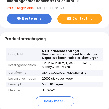
haardroger met concentrator spuitstuk
Prijs：negotiable
MOQ：300 stuks
Beste prijs
Contact nu
Productomschrijving
,
NTC-hondenhaardroger
Hoog licht
,
Snelle verwarming hond haardroger
Negatieve ionen Huisdier Blow Dryer
L/C, D/A, D/P, T/T, Western Union,
Betalingscondities
MoneyGram, PayPal
Certificering
UL/FCC/CE/ISO/PSE/CB/RoHS
Levering vermogen
25000 stuks per week
Levertijd
5 tot 10 dagen
Merknaam
JIUOKAY
Bekijk meer