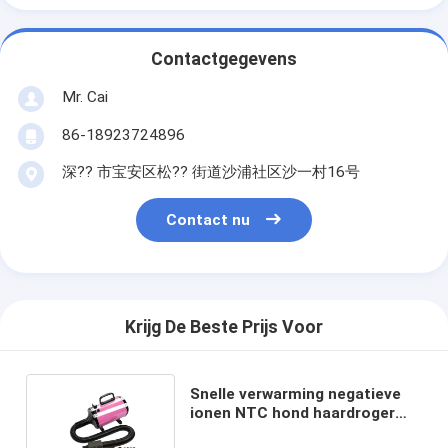
Contactgegevens
Mr. Cai
86-18923724896
深?? 市宝安区松?? 街道沙浦社区沙一村16号
Contact nu
Krijg De Beste Prijs Voor
Snelle verwarming negatieve
ionen NTC hond haardroger
met concentrator spuitstuk