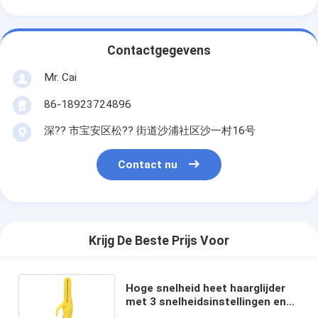
Contactgegevens
Mr. Cai
86-18923724896
深?? 市宝安区松?? 街道沙浦社区沙一村16号
Contact nu
Krijg De Beste Prijs Voor
Hoge snelheid heet haarglijder
met 3 snelheidsinstellingen en
meerdere