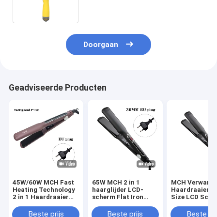
aansluitingsmogelijkheden
Doorgaan
Geadviseerde Producten
45W/60W MCH Fast
65W MCH 2 in 1
MCH Verwarm
Heating Technology
haarglijder LCD-
Haardraaier M
2 in 1 Haardraaier
scherm Flat Iron
Size LCD Scre
LCD Display Flat Iron
Multi Function Hair
Display Touch
Curler met 3
Operatie
Beste prijs
Beste prijs
Beste pri