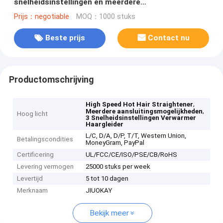
snelheidsinstellingen en meerdere
aansluitingsmogelijkheden
Prijs：negotiable
MOQ：1000 stuks
Beste prijs
Contact nu
Productomschrijving
,
High Speed Hot Hair Straightener
,
Meerdere aansluitingsmogelijkheden
Hoog licht
3 Snelheidsinstellingen Verwarmer
Haargleider
L/C, D/A, D/P, T/T, Western Union,
Betalingscondities
MoneyGram, PayPal
Certificering
UL/FCC/CE/ISO/PSE/CB/RoHS
Levering vermogen
25000 stuks per week
Levertijd
5 tot 10 dagen
Merknaam
JIUOKAY
Bekijk meer