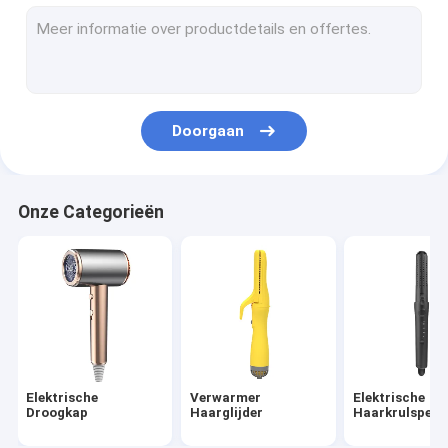
heet luchtpenseel
elektrische hete kam
Huisdierendroogkap
Doorgaan
Hoge snelheidsdroogkap
Afvouwbare haardroger
Onze Categorieën
Draadloze haardroger
Multifunktioneel haarstylingmiddel
Elektrische
Verwarmer
Elektrische
Droogkap
Haarglijder
Haarkrulspeld