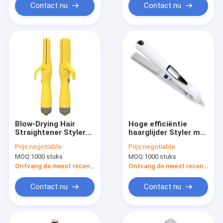
Contact nu
Contact nu
Blow-Drying Hair
Hoge efficiëntie
Straightener Styler
haarglijder Styler met
met aanpasbaar logo
1 uur automatische
Prijs:
negotiable
Prijs:
negotiable
voor huishoudens
afschakeling
MOQ:
1000 stuks
MOQ:
1000 stuks
bescherming
Ontvang de meest recente Prijs
Ontvang de meest recente Prijs
Contact nu
Contact nu