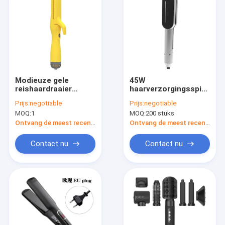
Modieuze gele
45W
reishaardraaier
haarverzorgingsspiegel
Styler Airflow
Titanium plaat Travel
Prijs:
negotiable
Prijs:
negotiable
Ionische blow droger
Size Straightener
MOQ:
1
MOQ:
200 stuks
met snelle
verwarming
Ontvang de meest recente Prijs
Ontvang de meest recente Prijs
Contact nu
Contact nu
Huis
Producten
Over ons