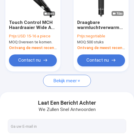
Fabriekstocht
Kwaliteitscontrole
Touch Control MCH
Draagbare
Haardraaier Wide And
warmluchtverwarmer
Neem contact met ons op
Narrow Multi Size
Haardraaier met
Prijs:
USD 15-16 a piece
Prijs:
negotiable
LCD Display
instelbare
MOQ:
Overeen te komen.
MOQ:
500 stuks
temperatuur
Nieuws
Ontvang de meest recente Prijs
Ontvang de meest recente Prijs
Gevallen
Contact nu
Contact nu
Vraag een offerte
Bekijk meer
Elektrische Droogkap
Laat Een Bericht Achter
We Zullen Snel Antwoorden
Verwarmer Haarglijder
Elektrische Haarkrulspeld