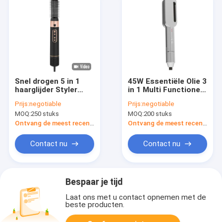
Snel drogen 5 in 1
45W Essentiële Olie 3
haarglijder Styler
in 1 Multi Functionele
Warmte-isolatie
Reizing Hair
Prijs:
negotiable
Prijs:
negotiable
Voor het voorkomen
Straightener
MOQ:
250 stuks
MOQ:
200 stuks
van krullend haar
Professional Comb
Design
Ontvang de meest recente Prijs
Ontvang de meest recente Prijs
Contact nu
Contact nu
Bespaar je tijd
Laat ons met u contact opnemen met de
beste producten.