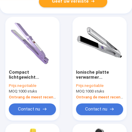
Geef uw vereiste
Compact
Ionische platte
lichtgewicht
verwarmer
verwarming
Haardraaier
Prijs:
negotiable
Prijs:
negotiable
haarglijder voor
Elektrische
MOQ:
1000 stuks
MOQ:
1000 stuks
gemakkelijke opslag
professionele styling
en reizen
gereedschappen
Ontvang de meest recente Prijs
Ontvang de meest recente Prijs
Contact nu
Contact nu