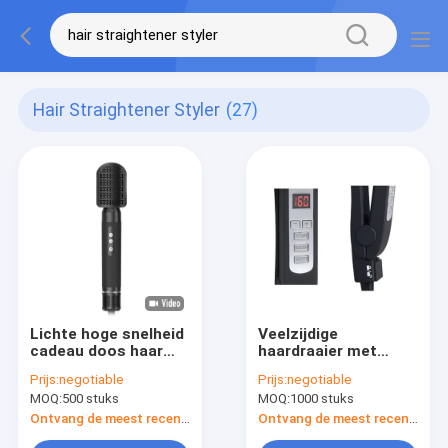
Hair Straightener Styler
(27)
Lichte hoge snelheid
Veelzijdige
cadeau doos haar
haardraaier met
rechtmaker styler
digitaal
Prijs:
negotiable
Prijs:
negotiable
met accessoires
temperatuurscherm
MOQ:
500 stuks
MOQ:
1000 stuks
en breed
temperatuurbereik
Ontvang de meest recente Prijs
Ontvang de meest recente Prijs