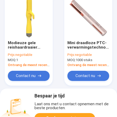
Modieuze gele
Mini draadloze PTC-
reishaardraaier
verwarmingstechnologie
Styler Airflow
Draagbare
Prijs:
negotiable
Prijs:
negotiable
Ionische blow droger
haardraaier voor
MOQ:
1
MOQ:
1000 stuks
buiten
Ontvang de meest recente Prijs
Ontvang de meest recente Prijs
Contact nu
Contact nu
Bespaar je tijd
Laat ons met u contact opnemen met de
beste producten.