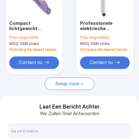
Fabriekstocht
Kwaliteitscontrole
Compact
Professionele
lichtgewicht
elektrische
Neem contact met ons op
verwarming
haardraaier 2 in 1
Prijs:
negotiable
Prijs:
negotiable
haarglijder voor
Airflow Automatic
MOQ:
1000 stuks
MOQ:
1000 stuks
gemakkelijke opslag
Curling Iron
Nieuws
en reizen
Ontvang de meest recente Prijs
Ontvang de meest recente Prijs
Gevallen
Contact nu
Contact nu
Vraag een offerte
Bekijk meer
Elektrische Droogkap
Laat Een Bericht Achter
We Zullen Snel Antwoorden
Verwarmer Haarglijder
Elektrische Haarkrulspeld