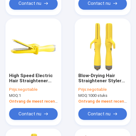
Contact nu
Contact nu
High Speed Electric
Blow-Drying Hair
Hair Straightener
Straightener Styler
Luxe uiterlijk voor
met aanpasbaar logo
Prijs:
negotiable
Prijs:
negotiable
thuis of op reis
voor huishoudens
MOQ:
1
MOQ:
1000 stuks
Ontvang de meest recente Prijs
Ontvang de meest recente Prijs
Contact nu
Contact nu