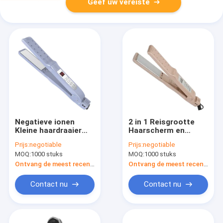
Geef uw vereiste
Negatieve ionen
2 in 1 Reisgrootte
Kleine haardraaier
Haarscherm en
nat droog gebruik
Curling Iron met
Prijs:
negotiable
Prijs:
negotiable
Nano titanium plaat
veilig slot en
MOQ:
1000 stuks
MOQ:
1000 stuks
PTC
verstelbare
temperatuur
Ontvang de meest recente Prijs
Ontvang de meest recente Prijs
Contact nu
Contact nu