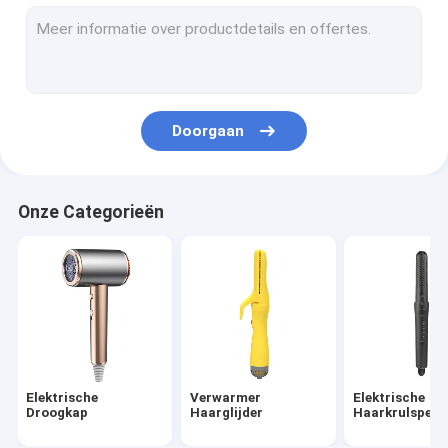
heet luchtpenseel
elektrische hete kam
Huisdierendroogkap
Doorgaan
Hoge snelheidsdroogkap
Afvouwbare haardroger
Onze Categorieën
Draadloze haardroger
Multifunktioneel haarstylingmiddel
Elektrische
Verwarmer
Elektrische
Droogkap
Haarglijder
Haarkrulspeld