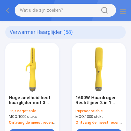
Verwarmer Haarglijder
(58)
Hoge snelheid heet
1600W Haardroger
haarglijder met 3
Rechtlijner 2 in 1
snelheidsinstellingen
Professionele Salon
Prijs:
negotiable
Prijs:
negotiable
en meerdere
Tool Krachtige
MOQ:
1000 stuks
MOQ:
1000 stuks
aansluitingsmogelijkheden
Blower Rechtlijner
Ontvang de meest recente Prijs
Ontvang de meest recente Prijs