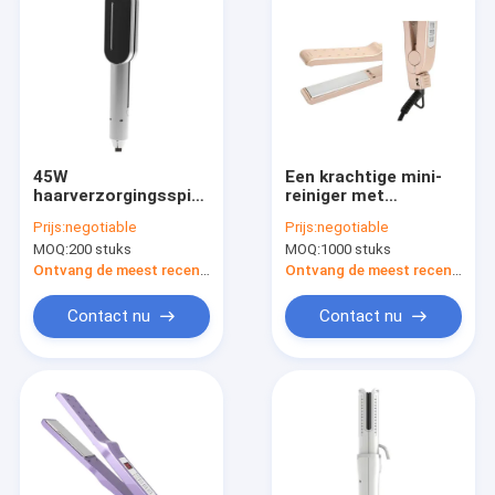
45W
Een krachtige mini-
haarverzorgingsspiegel
reiniger met
Titanium plaat Travel
negatieve ionen en
Prijs:
negotiable
Prijs:
negotiable
Size Straightener
instelbare
MOQ:
200 stuks
MOQ:
1000 stuks
met snelle
temperatuur.
verwarming
Ontvang de meest recente Prijs
Ontvang de meest recente Prijs
Contact nu
Contact nu
Huis
Producten
Over ons