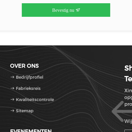
Bevestig nu
OVER ONS
Sh
Bedrijfprofiel
Te
Fabrieksreis
Xin
opg
Kwaliteitscontrole
pro
Sitemap
Wij
EVENEMENTEN