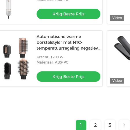
Krijg Beste Prijs
Video
Automatische warme
borstelstyler met NTC-
temperatuurregeling negatieve
ionen voor glad haar
Kracht: 1200 W
Materiaal: ABS+PC
Krijg Beste Prijs
Video
1
2
3