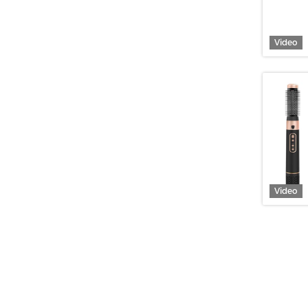
Video
Video