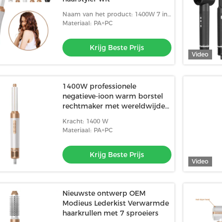
Naam van het product: 1400W 7 in
1 haarborstel haardroger
Materiaal: PA+PC
Krijg Beste Prijs
Video
1400W professionele
negatieve-ioon warm borstel
rechtmaker met wereldwijde
stekker
Kracht: 1400 W
Materiaal: PA+PC
Krijg Beste Prijs
Video
Nieuwste ontwerp OEM
Modieus Lederkist Verwarmde
haarkrullen met 7 sproeiers