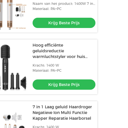
Naam van het product: 1400W 7 in
1 haarborstel haardroger
Materiaal: PA+PC
Krijg Beste Prijs
Hoog efficiënte
geluidsreductie
warmluchtstyler voor huis
slaapkamer
Kracht: 1400 W
Materiaal: PA+PC
Krijg Beste Prijs
7 in 1 Laag geluid Haardroger
Negatieve Ion Multi Functie
Kapper Reparatie Haarborsel
Kracht: 1400 W