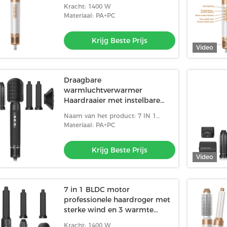
Kracht: 1400 W
Materiaal: PA+PC
Krijg Beste Prijs
Video
Draagbare
warmluchtverwarmer
Haardraaier met instelbare
temperatuur
Naam van het product: 7 IN 1
1400w Haardroger
Materiaal: PA+PC
Krijg Beste Prijs
Video
7 in 1 BLDC motor
professionele haardroger met
sterke wind en 3 warmte
instellingen
Kracht: 1400 W