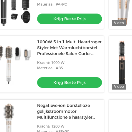
Materiaal: PA+PC
Krijg Beste Prijs
Video
1000W 5 in 1 Multi Haardroger
Styler Met Warmluchtborstel
Professionele Salon Curler
Straightener Tools
Kracht: 1000 W
Materiaal: ABS
Krijg Beste Prijs
Video
Negatieve-ion borstelloze
gelijkstroommotor
Multifunctionele haarstyler
Energie-efficiëntie
Kracht: 1200 W
Materiaal: ABS+PC