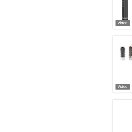
Video
Video