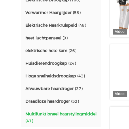
Elektrische Droogkap
(100)
Verwarmer Haarglijder
(58)
Elektrische Haarkrulspeld
(48)
Video
heet luchtpenseel
(9)
elektrische hete kam
(26)
Huisdierendroogkap
(24)
Hoge snelheidsdroogkap
(43)
Afvouwbare haardroger
(27)
Video
Draadloze haardroger
(52)
Multifunktioneel haarstylingmiddel
(41)